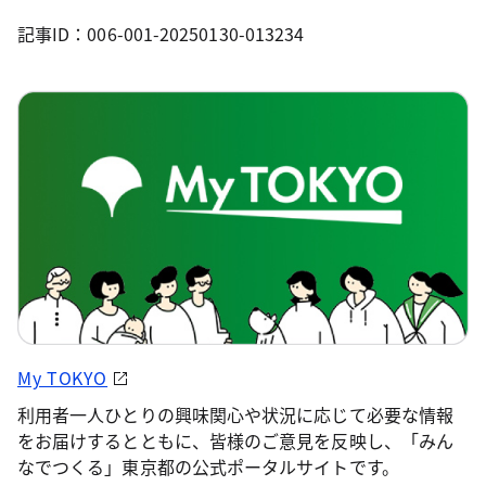
記事ID：006-001-20250130-013234
My TOKYO
利用者一人ひとりの興味関心や状況に応じて必要な情報
をお届けするとともに、皆様のご意見を反映し、「みん
なでつくる」東京都の公式ポータルサイトです。