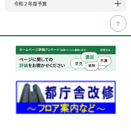
令和２年度予算