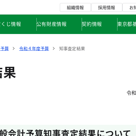
組織情報
採用情報
お
宝くじ情報
公有財産情報
契約情報
東京都
予算
令和４年度予算
知事査定結果
結果
令和
般会計予算知事査定結果について