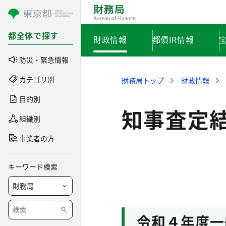
コンテンツにスキップ
都全体で探す
財政情報
都債IR情報
防災・緊急情報
カテゴリ別
財務局トップ
財政情報
目的別
知事査定
組織別
事業者の方
キーワード検索
令和４年度一