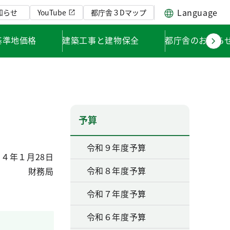
Language
知らせ
YouTube
都庁舎３Dマップ
基準地価格
建築工事と建物保全
都庁舎のお知ら
予算
令和９年度予算
４年１月28日
令和８年度予算
財務局
令和７年度予算
令和６年度予算