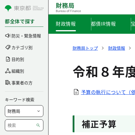
コンテンツにスキップ
都全体で探す
財政情報
都債IR情報
防災・緊急情報
カテゴリ別
財務局トップ
財政情報
目的別
令和８年
組織別
事業者の方
予算の執行について（
キーワード検索
補正予算