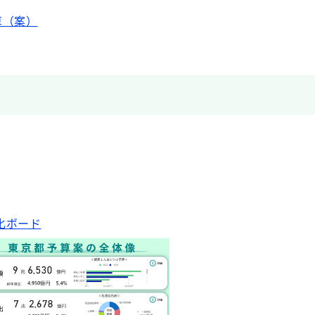
算（案）
化ボード