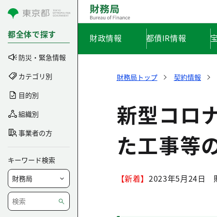
コンテンツにスキップ
都全体で探す
財政情報
都債IR情報
防災・緊急情報
カテゴリ別
財務局トップ
契約情報
目的別
新型コロ
組織別
事業者の方
た工事等
キーワード検索
【新着】
2023年5月24日