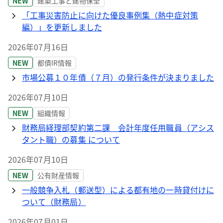
NEW
建築工事と建物保全
「工事災害防止に向けた優良事例集（熱中症対策
編）」を更新しました
2026年07月16日
NEW
都債IR情報
市場公募１０年債（７月）の発行条件が決まりました
2026年07月10日
NEW
組織情報
財務局経理部契約第二課 会計年度任用職員（アシス
タント職）の募集 について
2026年07月10日
NEW
公有財産情報
一般競争入札（郵送型）による都有地の一時貸付けに
ついて（財務局）
2026年07月01日