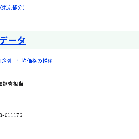
（東京都分）
データ
用途別 平均価格の推移
価調査担当
3-011176