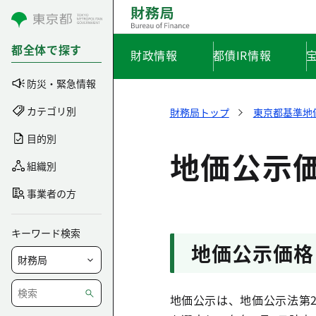
コンテンツにスキップ
都全体で探す
財政情報
都債IR情報
防災・緊急情報
カテゴリ別
財務局トップ
東京都基準地
目的別
地価公示
組織別
事業者の方
キーワード検索
地価公示価格
地価公示は、地価公示法第