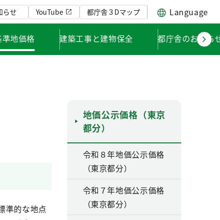
Language
知らせ
YouTube
都庁舎３Dマップ
基準地価格
建築工事と建物保全
都庁舎のお知ら
地価公示価格（東京
都分）
令和８年地価公示価格
（東京都分）
令和７年地価公示価格
（東京都分）
標準的な地点