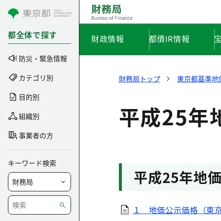
コンテンツにスキップ
都全体で探す
財政情報
都債IR情報
防災・緊急情報
カテゴリ別
財務局トップ
東京都基準地
目的別
平成25
組織別
事業者の方
キーワード検索
平成25年地
１ 地価公示価格（東