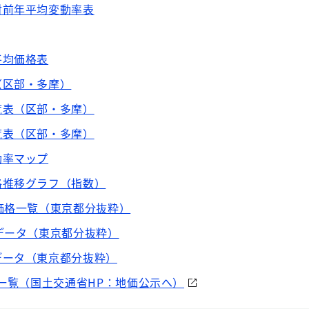
対前年平均変動率表
平均価格表
（区部・多摩）
覧表（区部・多摩）
覧表（区部・多摩）
動率マップ
格推移グラフ（指数）
価格一覧（東京都分抜粋）
データ（東京都分抜粋）
データ（東京都分抜粋）
格一覧（国土交通省HP：地価公示へ）