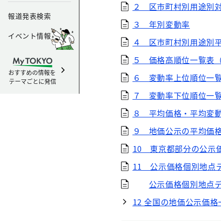
２ 区市町村別用途別
報道発表検索
３ 年別変動率
イベント情報
４ 区市町村別用途別
５ 価格高順位一覧表
おすすめの情報を
６ 変動率上位順位一
テーマごとに発信
７ 変動率下位順位一
８ 平均価格・平均変
９ 地価公示の平均価
10 東京都部分の公示
11 公示価格個別地点
公示価格個別地点
12 全国の地価公示価