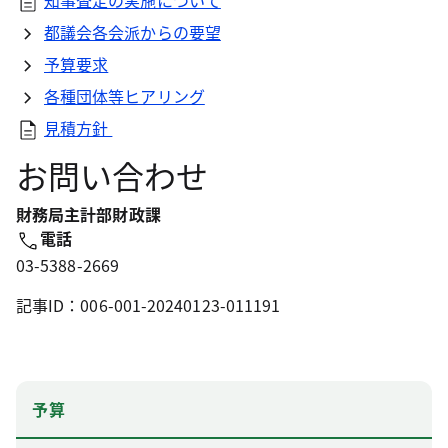
都議会各会派からの要望
予算要求
各種団体等ヒアリング
見積方針
お問い合わせ
財務局主計部財政課
電話
03-5388-2669
記事ID：006-001-20240123-011191
予算