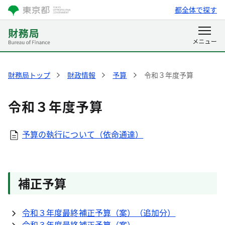
都全体で探す
財務局トップ
財政情報
予算
令和３年度予算
令和３年度予算
予算の執行について（依命通達）
補正予算
令和３年度最終補正予算（案）（追加分）
令和３年度最終補正予算（案）