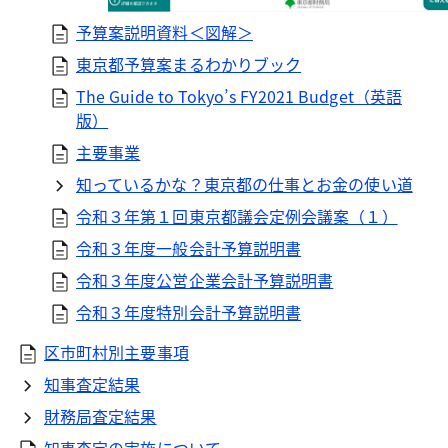
予算案説明資料＜図解＞
東京都予算案まるわかりブック
The Guide to Tokyo’s FY2021 Budget（英語
版）
主要事業
知っているかな？東京都の仕事とお金の使い道
令和３年第１回東京都議会定例会議案（１）
令和３年度一般会計予算説明書
令和３年度公営企業会計予算説明書
令和３年度特別会計予算説明書
区市町村別主要事項
知事査定結果
財務局査定結果
知事査定の実施について