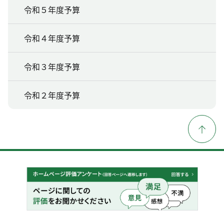
令和５年度予算
令和４年度予算
令和３年度予算
令和２年度予算