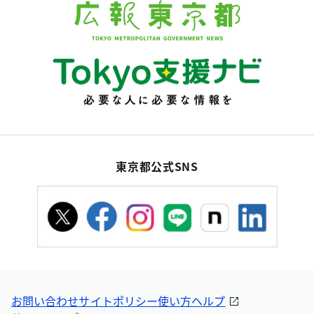
東京都公式SNS
お問い合わせ
サイトポリシー
使い方ヘルプ