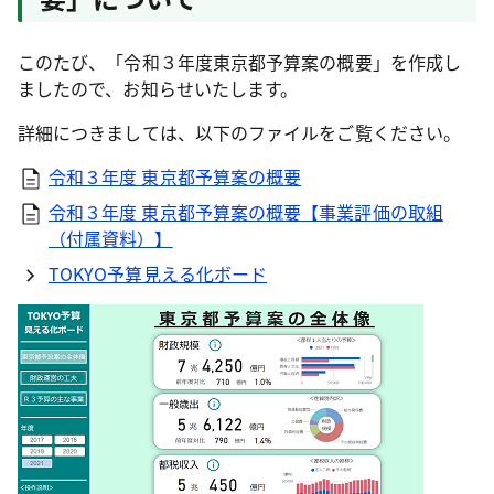
このたび、「令和３年度東京都予算案の概要」を作成し
ましたので、お知らせいたします。
詳細につきましては、以下のファイルをご覧ください。
令和３年度 東京都予算案の概要
令和３年度 東京都予算案の概要【事業評価の取組
（付属資料）】
TOKYO予算見える化ボード