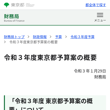
都全体で探す
財務局トップ
財政情報
予算
令和３年度予算
令和３年度東京都予算案の概要
令和３年度東京都予算案の概要
令和３年１月29日
財務局
「令和３年度 東京都予算案の概
要」について