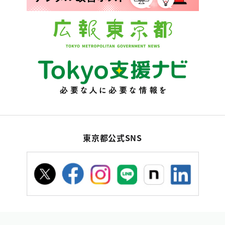
東京都公式SNS