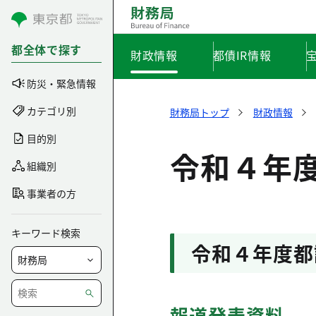
コンテンツにスキップ
都全体で探す
財政情報
都債IR情報
防災・緊急情報
カテゴリ別
財務局トップ
財政情報
目的別
令和４年
組織別
事業者の方
キーワード検索
令和４年度都
報道発表資料