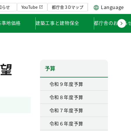
Language
知らせ
YouTube
都庁舎３Dマップ
基準地価格
建築工事と建物保全
都庁舎のお知ら
望
予算
令和９年度予算
令和８年度予算
令和７年度予算
令和６年度予算