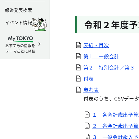
報道発表検索
令和２年度予
イベント情報
表紙・目次
おすすめの情報を
テーマごとに発信
第１ 一般会計
第２ 特別会計／第３
付表
参考表
付表のうち、CSVデー
１ 各会計歳出予算
２ 各会計歳出予算
３ 一般会計歳入予