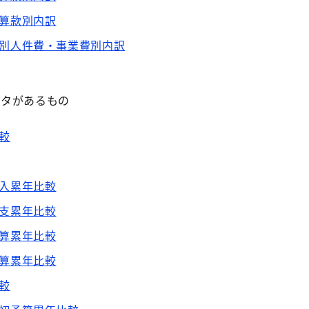
算款別内訳
別人件費・事業費別内訳
ータがあるもの
較
入累年比較
支累年比較
算累年比較
算累年比較
較