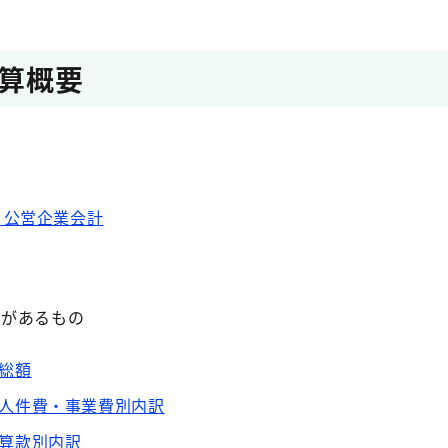
算概要
 公営企業会計
タがあるもの
総額
人件費・事業費別内訳
算款別内訳