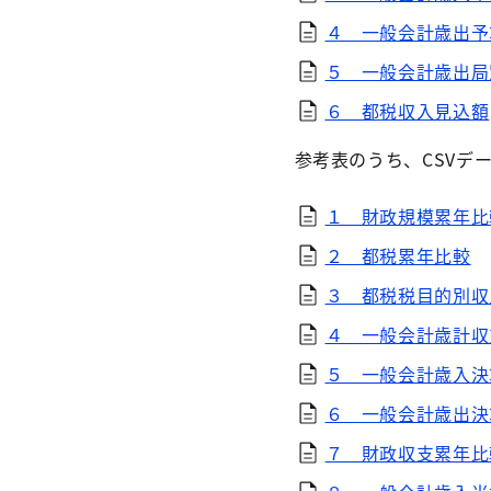
４ 一般会計歳出予
５ 一般会計歳出局
６ 都税収入見込額
参考表のうち、CSVデ
１ 財政規模累年比
２ 都税累年比較
３ 都税税目的別収
４ 一般会計歳計収
５ 一般会計歳入決
６ 一般会計歳出決
７ 財政収支累年比