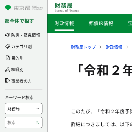
コンテンツにスキップ
都全体で探す
財政情報
都債IR情報
防災・緊急情報
カテゴリ別
財務局トップ
財政情報
目的別
「令和２
組織別
事業者の方
キーワード検索
このたび、「令和２年度予
詳細につきましては、以下