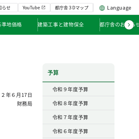
Language
知らせ
YouTube
都庁舎３Dマップ
基準地価格
建築工事と建物保全
都庁舎のお知ら
予算
令和９年度予算
２年６月17日
令和８年度予算
財務局
令和７年度予算
令和６年度予算