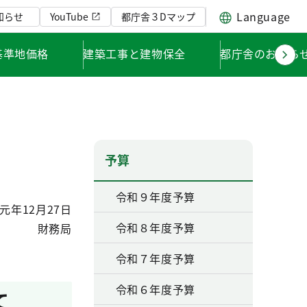
Language
知らせ
YouTube
都庁舎３Dマップ
基準地価格
建築工事と建物保全
都庁舎のお知ら
予算
令和９年度予算
元年12月27日
令和８年度予算
財務局
令和７年度予算
令和６年度予算
て