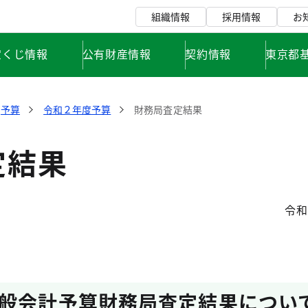
組織情報
採用情報
お
宝くじ情報
公有財産情報
契約情報
東京都
予算
令和２年度予算
財務局査定結果
定結果
令和
般会計予算財務局査定結果につい