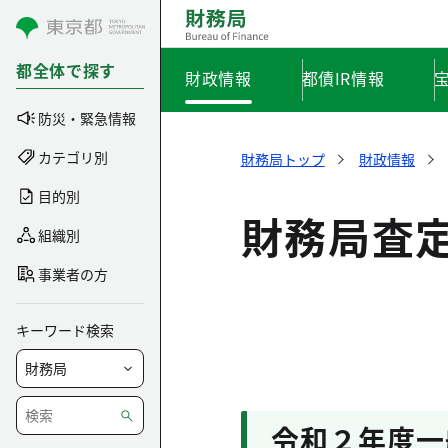
コンテンツにスキップ
都全体で探す
財政情報
都債IR情報
防災・緊急情報
カテゴリ別
財務局トップ
財政情報
目的別
財務局査
組織別
事業者の方
キーワード検索
令和２年度一