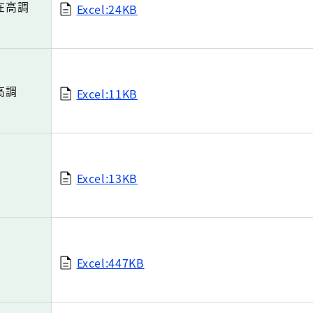
在高調
Excel:24KB
高調
Excel:11KB
Excel:13KB
Excel:447KB