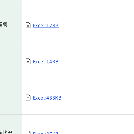
高調
Excel:12KB
Excel:14KB
Excel:433KB
当状況
Excel:37KB