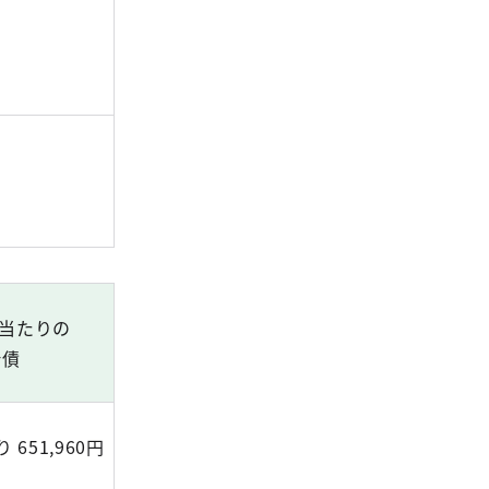
人当たりの
計債
 651,960円