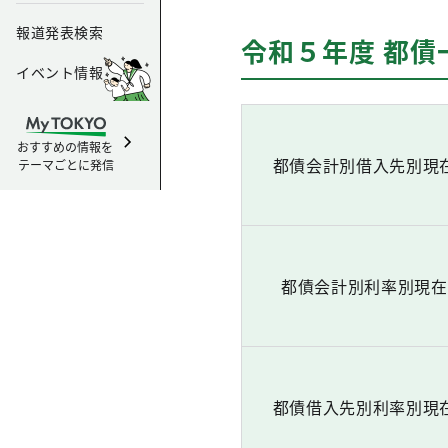
報道発表検索
令和５年度 都債
イベント情報
おすすめの情報を
都債会計別借入先別現
テーマごとに発信
都債会計別利率別現在
都債借入先別利率別現