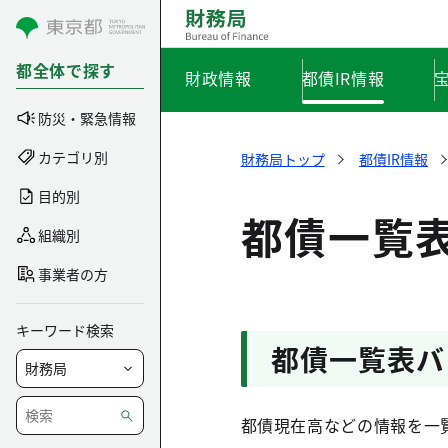
コンテンツにスキップ
都全体で探す
財政情報
都債IR情報
防災・緊急情報
カテゴリ別
財務局トップ
都債IR情報
目的別
都債一覧
組織別
事業者の方
キーワード検索
都債一覧表バ
都債現在高などの情報を一