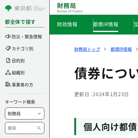
コンテンツにスキップ
都全体で探す
財政情報
都債IR情報
防災・緊急情報
カテゴリ別
財務局トップ
都債IR情報
目的別
債券につ
組織別
事業者の方
更新日
2024年1月23日
キーワード検索
個人向け都債