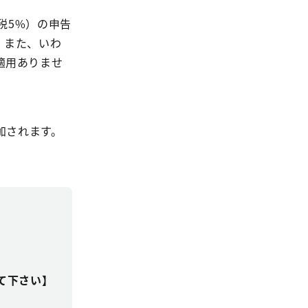
民税5%）の申告
。また、いわ
適用ありませ
付加されます。
して下さい】