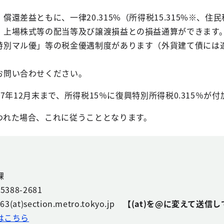
償還差益ともに、一律20.315%（所得税15.315%※、住
、上場株式等の配当等及び譲渡損益との損益通算ができます
特別マル優」等の税金優遇制度があります（外貨建て債には
お問い合わせください。
037年12月末まで、所得税15％に復興特別所得税0.315％が
われた場合、これに従うこととなります。
課
88-2681
t)section.metro.tokyo.jp
【(at)を@に変えて送信
はこちら