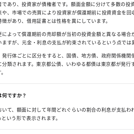
者であり、投資家が債権者です。額面金額に分けて多数の投
点や、市場での売買により投資家が償還期前に投資資金を回
特徴があり、借用証書とは性格を異にしています。
更によって償還期前の売却額が当初の投資金額と異なる場合
いますが、元金・利息の支払が約束されているという点では
、発行体ごとに区分をすると、国債、地方債、政府関係機関
に分類されます。東京都公債、いわゆる都債は東京都が発行
す。
は何ですか？
おいて、額面に対して年間どれぐらいの割合の利息が支払わ
％という形で表示されます。