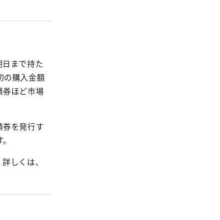
期日まで持た
初の購入金額
債券ほど市場
債券を発行す
す。
。詳しくは、