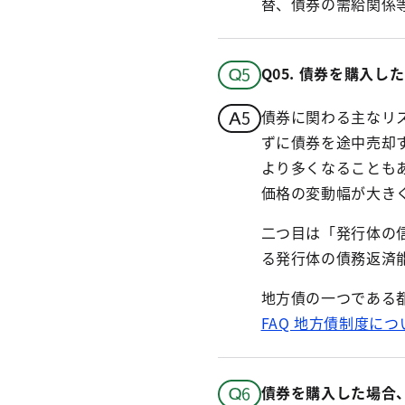
替、債券の需給関係
Q05.
債券を購入した
債券に関わる主なリ
ずに債券を途中売却
より多くなることも
価格の変動幅が大き
二つ目は「発行体の
る発行体の債務返済
地方債の一つである
FAQ 地方債制度に
債券を購入した場合