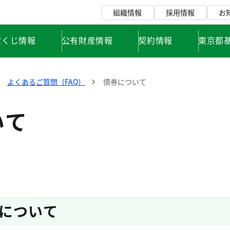
組織情報
採用情報
お
宝くじ情報
公有財産情報
契約情報
東京都
よくあるご質問（FAQ）
債券について
いて
について