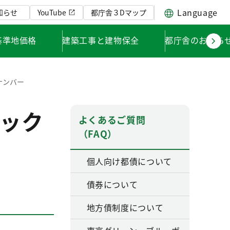
Language
知らせ
YouTube
都庁舎３Dマップ
基準地価格
建築工事と建物保全
都庁舎のお知ら
ナンバー
ック
よくあるご質問
（FAQ）
個人向け都債について
債券について
地方債制度について