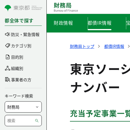
コンテンツにスキップ
都全体で探す
財政情報
都債IR情報
防災・緊急情報
カテゴリ別
財務局トップ
都債IR情報
目的別
東京ソー
組織別
事業者の方
ナンバー
キーワード検索
充当予定事業一