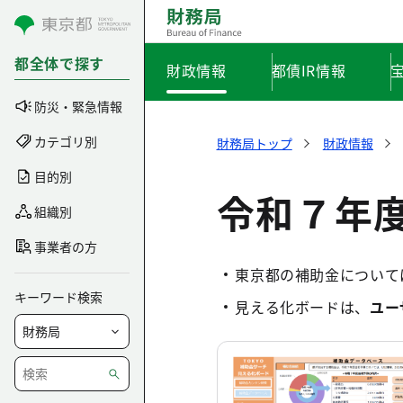
コンテンツにスキップ
都全体で探す
財政情報
都債IR情報
防災・緊急情報
カテゴリ別
財務局トップ
財政情報
目的別
令和７年
組織別
事業者の方
東京都の補助金について
キーワード検索
見える化ボードは、
ユー