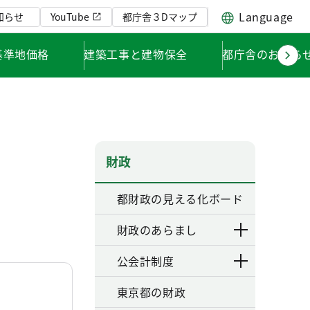
Language
知らせ
YouTube
都庁舎３Dマップ
基準地価格
建築工事と建物保全
都庁舎のお知ら
財政
都財政の見える化ボード
財政のあらまし
公会計制度
東京都の財政