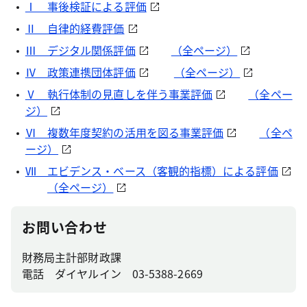
Ⅰ 事後検証による評価
Ⅱ 自律的経費評価
Ⅲ デジタル関係評価
（全ページ）
Ⅳ 政策連携団体評価
（全ページ）
Ⅴ 執行体制の見直しを伴う事業評価
（全ペー
ジ）
Ⅵ 複数年度契約の活用を図る事業評価
（全ペ
ージ）
Ⅶ エビデンス・ベース（客観的指標）による評価
（全ページ）
お問い合わせ
財務局主計部財政課
電話 ダイヤルイン 03-5388-2669