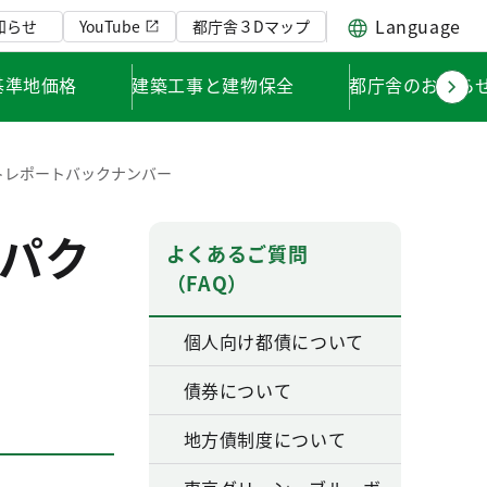
Language
知らせ
YouTube
都庁舎３Dマップ
基準地価格
建築工事と建物保全
都庁舎のお知ら
トレポートバックナンバー
パク
よくあるご質問
（FAQ）
個人向け都債について
債券について
地方債制度について