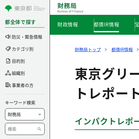
コンテンツにスキップ
都全体で探す
財政情報
都債IR情報
防災・緊急情報
カテゴリ別
財務局トップ
都債IR情報
目的別
東京グリ
組織別
事業者の方
トレポー
キーワード検索
インパクトレポ