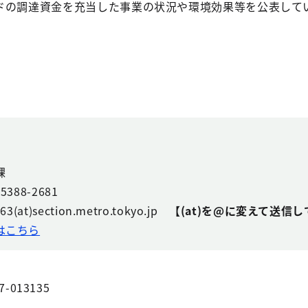
ドの調達資金を充当した事業の状況や環境効果等を公表して
課
88-2681
t)section.metro.tokyo.jp
【(at)を@に変えて送信
はこちら
7-013135