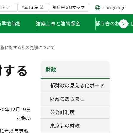
Language
知らせ
YouTube
都庁舎３Dマップ
基準地価格
建築工事と建物保全
都庁舎のお知ら
大綱に対する都の見解について
対する
財政
都財政の見える化ボード
財政のあらまし
30年12月19日
公会計制度
財務局
東京都の財政
1年度与党税