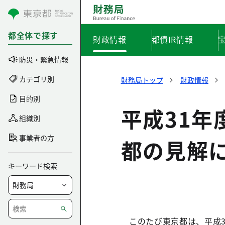
コンテンツにスキップ
都全体で探す
財政情報
都債IR情報
防災・緊急情報
カテゴリ別
財務局トップ
財政情報
目的別
平成31
組織別
事業者の方
都の見解
キーワード検索
このたび東京都は、平成3