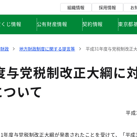
組織情報
採用情報
お
宝くじ情報
公有財産情報
契約情報
東京都
財政
地方財政制度に関する提言等
平成31年度与党税制改正
年度与党税制改正大綱に
について
平成
1年度与党税制改正大綱が発表されたことを受けて、「平成3