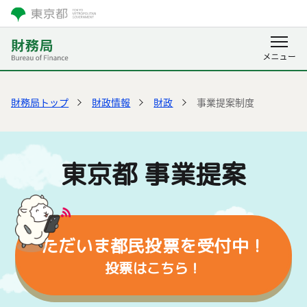
財務局トップ
財政情報
財政
事業提案制度
東京都 事業提案
た
だ
い
ま
都
民
投
票
を
受
付
中
！
投票はこちら！