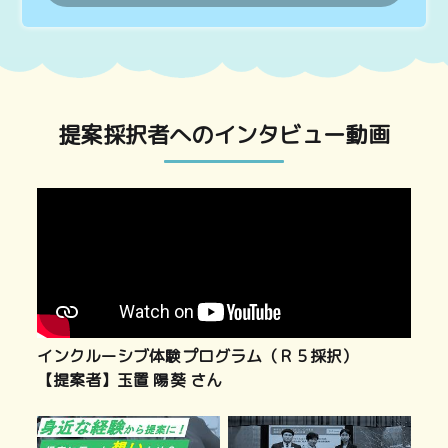
提案採択者へのインタビュー動画
（Ｒ
インクルーシブ体験プログラム（Ｒ５採択）
東京
【提案者】玉置 陽葵 さん
めの
【提