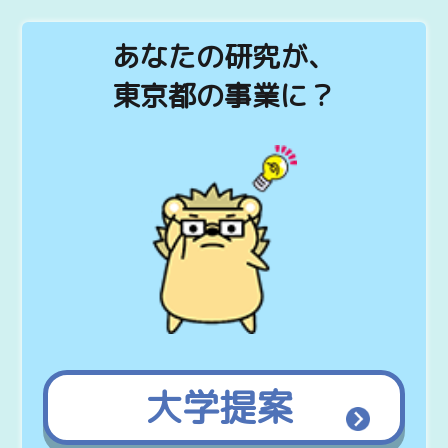
あ
な
た
の
研究
が、
東京都の事業に？
大
学
提
案