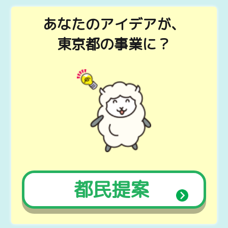
あ
な
た
の
アイデア
が、
東京都の事業に？
都
民
提
案