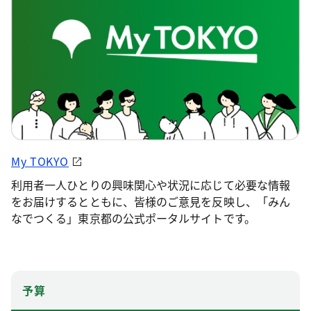
My TOKYO
利用者一人ひとりの興味関心や状況に応じて必要な情報
をお届けするとともに、皆様のご意見を反映し、「みん
なでつくる」東京都の公式ポータルサイトです。
予算