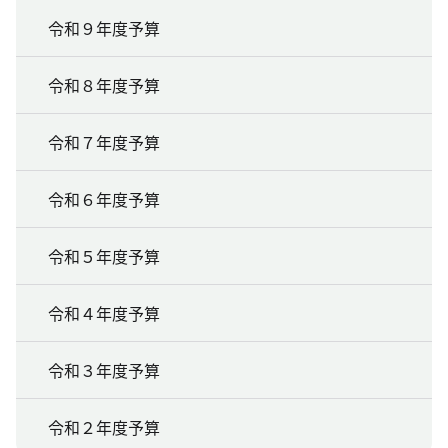
令和９年度予算
令和８年度予算
令和７年度予算
令和６年度予算
令和５年度予算
令和４年度予算
令和３年度予算
令和２年度予算