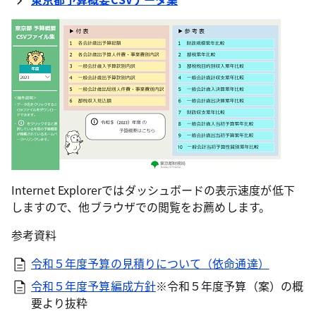
Internet Explorerではダッシュボードの表示速度が低下
しますので、他ブラウザでの閲覧をお薦めします。
参考資料
令和５年度予算の見積りについて（依命通達）
令和５年度予算編成方針
※令和５年度予算（案）の概
要より抜粋