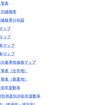
一覧表
平均価格等
別価格帯分布図
格マップ
格マップ
動率マップ
動率マップ
地の基準地価格マップ
一覧表（住宅地）
一覧表（商業地）
対前年変動率
村別用途別対前年変動率
数）(用途別・地区別）