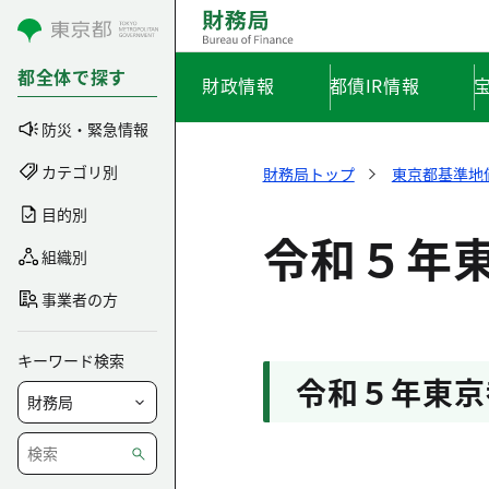
コンテンツにスキップ
都全体で探す
財政情報
都債IR情報
防災・緊急情報
カテゴリ別
財務局トップ
東京都基準地
目的別
令和５年
組織別
事業者の方
キーワード検索
令和５年東京