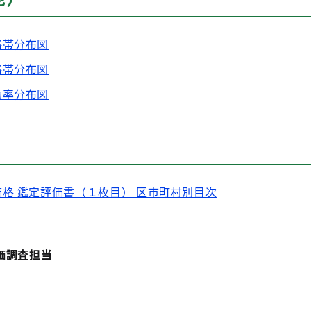
格帯分布図
格帯分布図
動率分布図
格 鑑定評価書（１枚目） 区市町村別目次
価調査担当