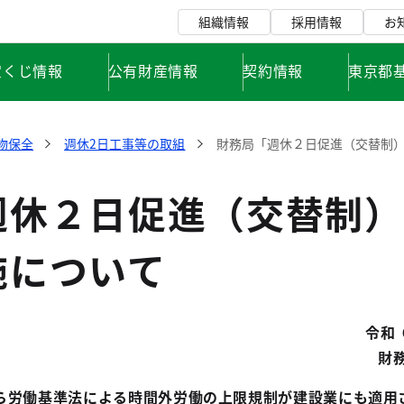
組織情報
採用情報
お
宝くじ情報
公有財産情報
契約情報
東京都
物保全
週休2日工事等の取組
財務局「週休２日促進（交替制
週休２日促進（交替制）
施について
令和 
財
ら労働基準法による時間外労働の上限規制が建設業にも適用