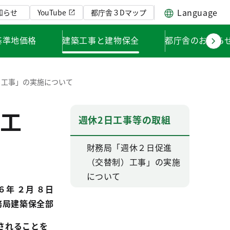
Language
知らせ
YouTube
都庁舎３Dマップ
基準地価格
建築工事と建物保全
都庁舎のお知ら
）工事」の実施について
工
週休2日工事等の取組
財務局「週休２日促進
（交替制）工事」の実施
について
６年 ２月 ８日
務局建築保全部
されることを