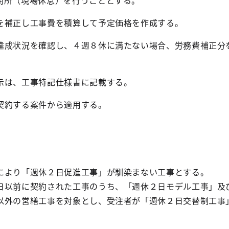
閉所（現場休息）を行うこととする。
補正し工事費を積算して予定価格を作成する。
成状況を確認し、４週８休に満たない場合、労務費補正分
は、工事特記仕様書に記載する。
契約する案件から適用する。
により「週休２日促進工事」が馴染まない工事とする。
以前に契約された工事のうち、「週休２日モデル工事」及
以外の営繕工事を対象とし、受注者が「週休２日交替制工事