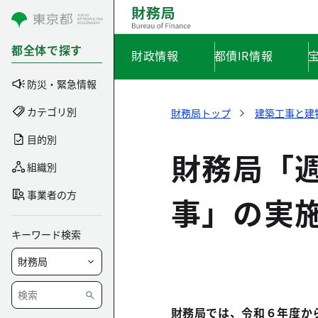
コンテンツにスキップ
都全体で探す
財政情報
都債IR情報
防災・緊急情報
カテゴリ別
財務局トップ
建築工事と建
目的別
財務局「
組織別
事業者の方
事」の実
キーワード検索
財務局では、令和６年度か