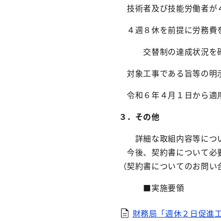
技術者及び技能労働者が４
４週８休を前提に労務費を
交替制の達成状況を確認
対象工事である旨等の明示
令和６年４月１日から適
３．その他
詳細な取組内容等につい
今後、契約書について必要
（契約書についてのお問い合わ
■実施要領
財務局「週休２日促進