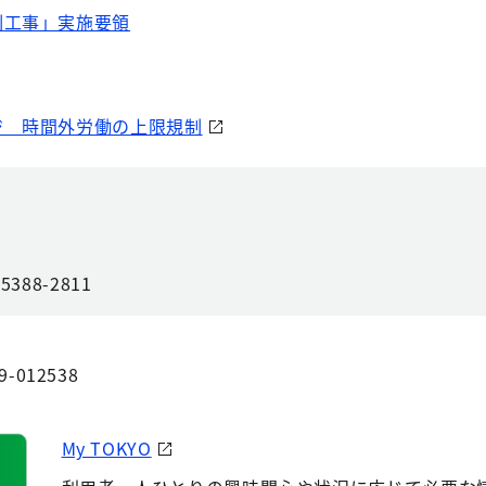
制工事」実施要領
ジ 時間外労働の上限規制
88-2811
9-012538
My TOKYO