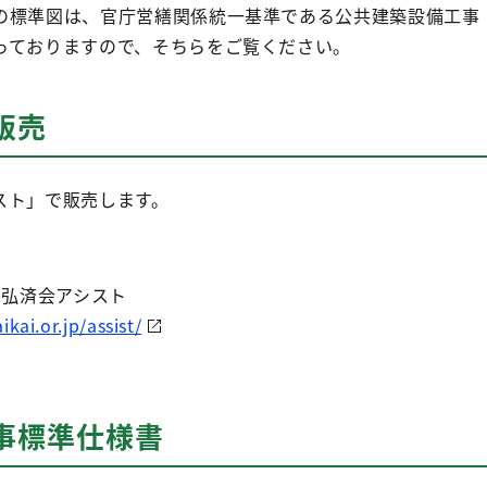
の標準図は、官庁営繕関係統一基準である公共建築設備工事
っておりますので、そちらをご覧ください。
販売
スト」で販売します。
 弘済会アシスト
kai.or.jp/assist/
事標準仕様書