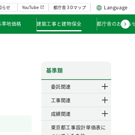
Language
知らせ
YouTube
都庁舎３Dマップ
基準地価格
建築工事と建物保全
都庁舎のお知ら
基準類
委託関連
工事関連
成績関連
東京都工事設計単価表に