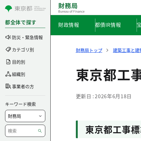
コンテンツにスキップ
都全体で探す
財政情報
都債IR情報
防災・緊急情報
カテゴリ別
財務局トップ
建築工事と建
目的別
東京都工
組織別
事業者の方
更新日
2026年6月18日
キーワード検索
東京都工事標