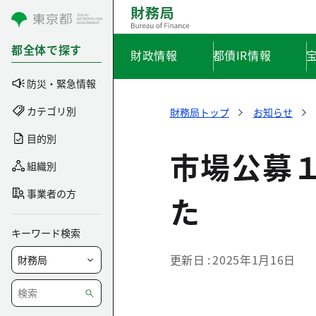
コンテンツにスキップ
都全体で探す
財政情報
都債IR情報
防災・緊急情報
カテゴリ別
財務局トップ
お知らせ
目的別
市場公募
組織別
事業者の方
た
キーワード検索
更新日
2025年1月16日