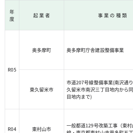
年
起 業 者
事 業 の 種 類
度
奥多摩町
奥多摩町庁舎建設整備事業
R05
市道207号線整備事業(南沢通
東久留米市
久留米市南沢三丁目地内から
目地内まで)
一般都道129号改築工事（東
R04
東村山市
線・東京都東村山市恩多町五