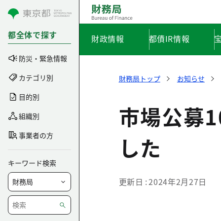
コンテンツにスキップ
都全体で探す
財政情報
都債IR情報
防災・緊急情報
カテゴリ別
財務局トップ
お知らせ
目的別
市場公募
組織別
事業者の方
した
キーワード検索
更新日
2024年2月27日