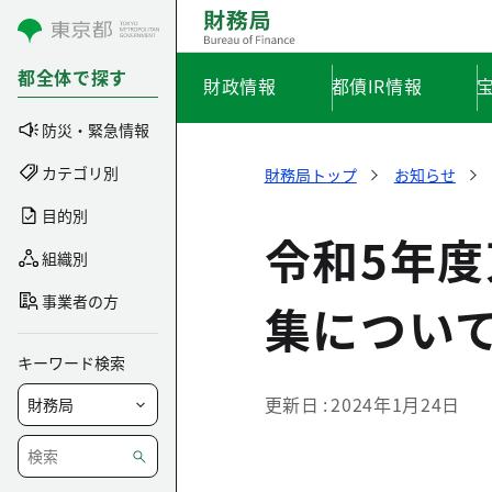
コンテンツにスキップ
都全体で探す
財政情報
都債IR情報
防災・緊急情報
カテゴリ別
財務局トップ
お知らせ
目的別
令和5年度
組織別
事業者の方
集につい
キーワード検索
更新日
2024年1月24日