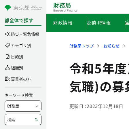
コンテンツにスキップ
都全体で探す
財政情報
都債IR情報
防災・緊急情報
カテゴリ別
財務局トップ
お知らせ
目的別
令和5年
組織別
事業者の方
気職)の募
キーワード検索
更新日
2023年12月18日