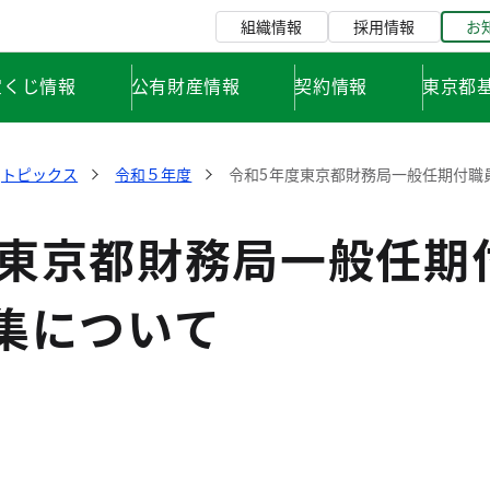
組織情報
採用情報
お
宝くじ情報
公有財産情報
契約情報
東京都
トピックス
令和５年度
令和5年度東京都財務局一般任期付職
度東京都財務局一般任期
集について