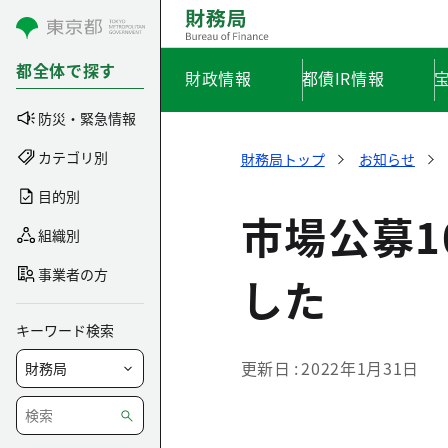
コンテンツにスキップ
都全体で探す
財政情報
都債IR情報
防災・緊急情報
カテゴリ別
財務局トップ
お知らせ
目的別
市場公募
組織別
事業者の方
した
キーワード検索
更新日
2022年1月31日