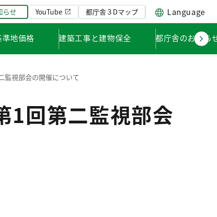
Language
知らせ
YouTube
都庁舎３Dマップ
基準地価格
建築工事と建物保全
都庁舎のお知ら
第二監視部会の開催について
第1回第二監視部会