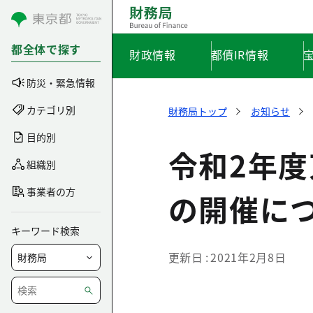
コンテンツにスキップ
都全体で探す
財政情報
都債IR情報
防災・緊急情報
カテゴリ別
財務局トップ
お知らせ
目的別
令和2年
組織別
事業者の方
の開催に
キーワード検索
更新日
2021年2月8日