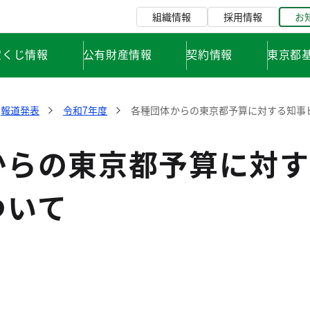
組織情報
採用情報
お
宝くじ情報
公有財産情報
契約情報
東京都
報道発表
令和7年度
各種団体からの東京都予算に対する知事
からの東京都予算に対す
ついて