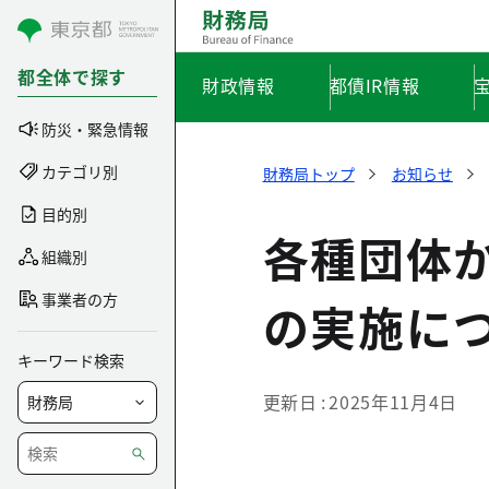
コンテンツにスキップ
都全体で探す
財政情報
都債IR情報
防災・緊急情報
カテゴリ別
財務局トップ
お知らせ
目的別
各種団体
組織別
事業者の方
の実施に
キーワード検索
更新日
2025年11月4日