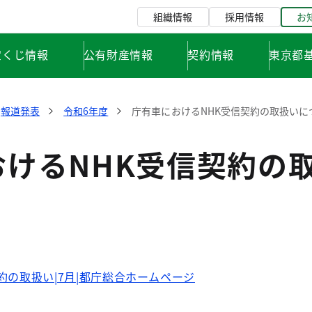
組織情報
採用情報
お
宝くじ情報
公有財産情報
契約情報
東京都
報道発表
令和6年度
庁有車におけるNHK受信契約の取扱いに
おけるNHK受信契約の
約の取扱い|7月|都庁総合ホームページ