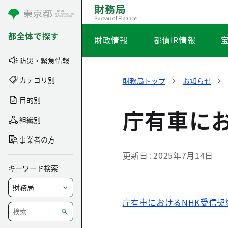
コンテンツにスキップ
都全体で探す
財政情報
都債IR情報
防災・緊急情報
カテゴリ別
財務局トップ
お知らせ
目的別
庁有車に
組織別
事業者の方
更新日
2025年7月14日
キーワード検索
庁有車におけるNHK受信契