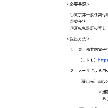
＜必要書類＞
①東京都一般任期付職員
②委任状
③運転免許証の写し
＜提出方法＞
１ 東京都共同電子申請
（ＵＲＬ）
http
２ メールによる申
（提出先）saiyo_zaimu(a
※迷惑メール対策の
お手数ですが、メール