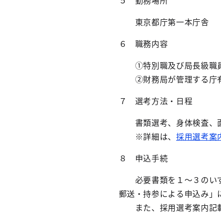
５ 勤務場所
東京都庁第一本庁舎
６ 職務内容
①特別職及び局長級職員
②財務局が管理する庁有
７ 選考方法・日程
書類選考、身体検査、面
※詳細は、
採用選考案
８ 申込手続
必要書類を１～３のいず
郵送・持参による申込み」
また、採用選考案内記載