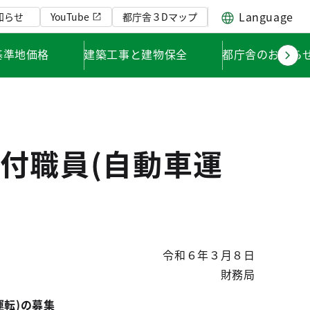
Language
知らせ
YouTube
都庁舎３Dマップ
基準地価格
建築工事と建物保全
都庁舎のお知ら
付職員(自動車運
令和６年３月８日
財務局
転)の募集