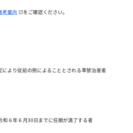
選考案内
をご確認ください。
定により従前の例によることとされる準禁治産者
６年６月30日までに任期が満了する者