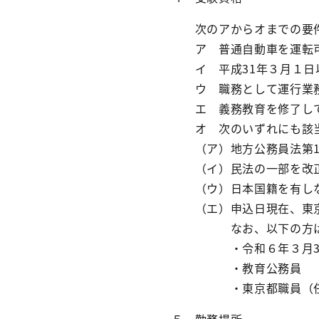
次のアからオまでの要件
ア 普通自動車を運転可
イ 平成31年３月１日以
ウ 職務として運行業務
エ 義務教育を修了し
オ 次のいずれにも該当
（ア）地方公務員法第1
（イ）民法の一部を改正す
（ウ）日本国籍を有し
（エ）申込日現在、東京
なお、以下の方は除
・令和６年３月31日時
・教育公務員
・東京都職員（任期付職