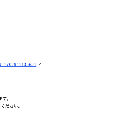
?id=1702941135651
す。
ください。