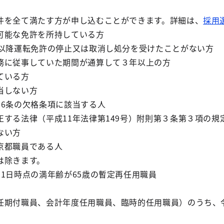
を全て満たす方が申し込むことができます。詳細は、
採用
能な免許を所持している方
降運転免許の停止又は取消し処分を受けたことがない方
に従事していた期間が通算して３年以上の方
ている方
しない方
6条の欠格条項に該当する人
る法律（平成11年法律第149号）附則第３条第３項の規
ない方
都職員である人
きます。
点の満年齢が65歳の暫定再任用職員
員、会計年度任用職員、臨時的任用職員）のうち、令和