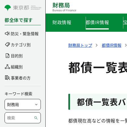
コンテンツにスキップ
都全体で探す
財政情報
都債IR情報
防災・緊急情報
カテゴリ別
財務局トップ
都債IR情報
目的別
都債一覧
組織別
事業者の方
キーワード検索
都債一覧表バ
都債現在高などの情報を一