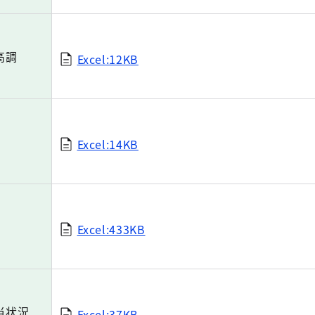
高調
Excel:12KB
Excel:14KB
Excel:433KB
当状況
Excel:37KB