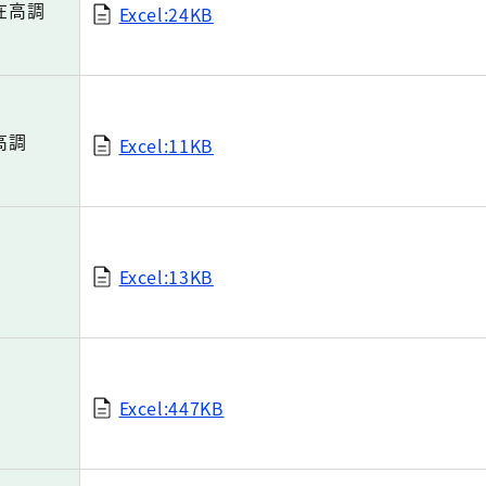
在高調
Excel:24KB
高調
Excel:11KB
Excel:13KB
Excel:447KB