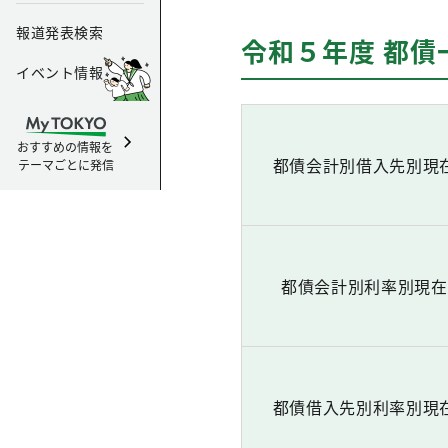
報道発表検索
令和５年度 都債
イベント情報
おすすめの情報を
都債会計別借入先別現
テーマごとに発信
都債会計別利率別現在
都債借入先別利率別現