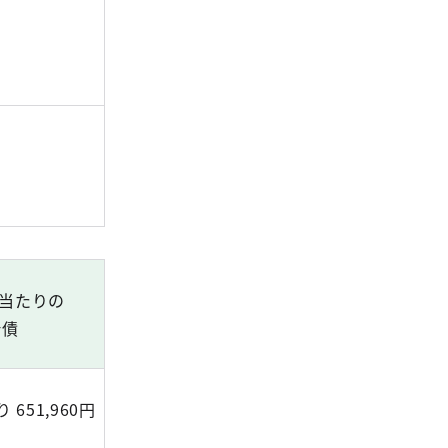
人当たりの
計債
 651,960円